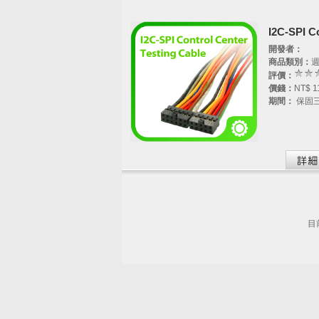
I2C-SPI 
開發者：
商品類別：
評價：
價錢：
NT$ 1
期間：
保固
目