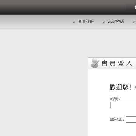
會員註冊
忘記密碼
帳號 /
驗證瑪 /