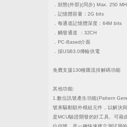
．狀態(外部)(同步) Max. 250 MH
．記憶體容量：2G bits
．每通道記憶體深度：64M bits
．觸發通道 ：32CH
．PC-Based介面
．採USB3.0傳輸供電
免費支援130種匯流排解碼功能
其他功能:
1.數位訊號產生功能(Pattern G
號來驅動額外模組元件，以解決
是MCU驗證開發的好工具。可藉
位信號，是一種快速建立測試用