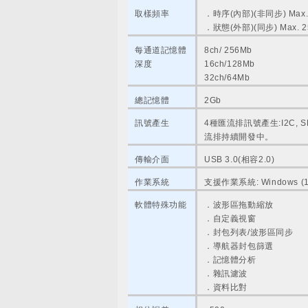
取樣頻率
．時序(內部)(非同步) Max. 
．狀態(外部)(同步) Max. 2
每通道記憶體
8ch/ 256Mb
深度
16ch/128Mb
32ch/64Mb
總記憶體
2Gb
訊號產生
4種匯流排訊號產生:I2C, SPI
流排持續開發中。
傳輸介面
USB 3.0(相容2.0)
作業系統
支援作業系統: Windows (10
軟體特殊功能
．波形區拖動縮放
．自定義視窗
．封包列表/波形區同步
．導航器封包篩選
．記憶體分析
．雜訊濾波
．資料比對