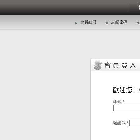
會員註冊
忘記密碼
帳號 /
驗證瑪 /